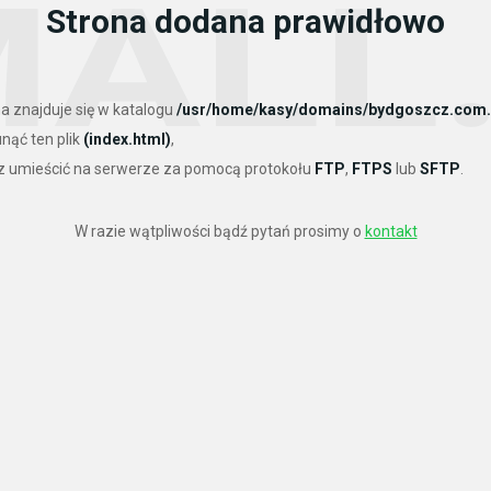
Strona dodana prawidłowo
a znajduje się w katalogu
/usr/home/kasy/domains/bydgoszcz.com.p
nąć ten plik
(index.html)
,
sz umieścić na serwerze za pomocą protokołu
FTP
,
FTPS
lub
SFTP
.
W razie wątpliwości bądź pytań prosimy o
kontakt